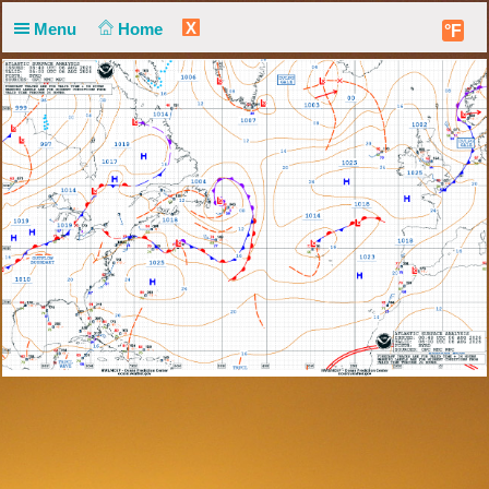
X
Menu
Home
°F