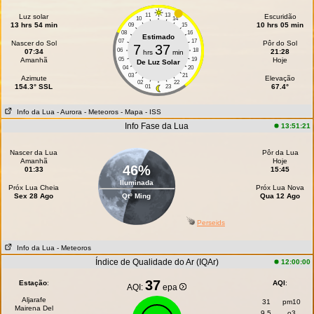
11
13
Luz solar
Escuridão
10
14
13 hrs 54 min
10 hrs 05 min
09
15
08
16
Estimado
07
17
Nascer do Sol
Pôr do Sol
7
37
06
18
07:34
21:28
hrs
min
Amanhã
05
19
Hoje
De Luz Solar
04
20
03
21
Azimute
Elevação
02
22
154.3° SSL
67.4°
01
23
Info da Lua
- Aurora
- Meteoros
- Mapa
- ISS
Info Fase da Lua
13:51:21
Nascer da Lua
Pôr da Lua
Amanhã
Hoje
46%
01:33
15:45
Iluminada
Próx Lua Cheia
Próx Lua Nova
Sex 28 Ago
Qtº Ming
Qua 12 Ago
Perseids
Info da Lua
- Meteoros
Índice de Qualidade do Ar (IQAr)
12:00:00
37
Estação
:
AQI
:
AQI:
epa
Aljarafe
31
pm10
Mairena Del
9.5
o3