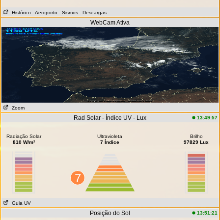
Histórico
- Aeroporto
- Sismos
- Descargas
WebCam Ativa
Zoom
Rad Solar - Índice UV - Lux
13:49:57
Radiação Solar
Ultravioleta
Brilho
810 W/m²
7 Índice
97829 Lux
7
Guia UV
Posição do Sol
13:51:21