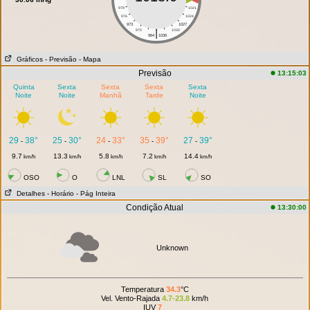
979
1021
976
1024
973
1027
|
970
1030
964
1036
Gráficos
- Previsão
- Mapa
Previsão
13:15:03
Quinta
Sexta
Sexta
Sexta
Sexta
Noite
Noite
Manhã
Tarde
Noite
29
38°
25
30°
24
33°
35
39°
27
39°
-
-
-
-
-
9.7
13.3
5.8
7.2
14.4
km/h
km/h
km/h
km/h
km/h
OSO
O
LNL
SL
SO
Detalhes
- Horário
- Pág Inteira
Condição Atual
13:30:00
Unknown
Temperatura
34.3
°C
Vel. Vento-Rajada
4.7-23.8
km/h
IUV
7