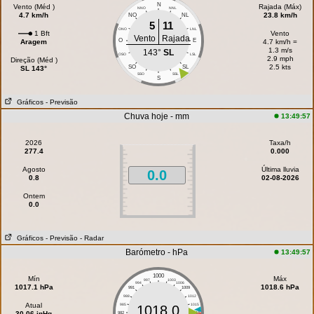
N
Vento (Méd )
Rajada (Máx)
NNO
NNL
4.7 km/h
23.8 km/h
NO
NL
5
11
ONO
LNL
1 Bft
Vento
Vento
Rajada
O
E
Aragem
4.7 km/h =
1.3 m/s
143°
SL
OSO
LSL
2.9 mph
Direção (Méd )
2.5 kts
SO
SL
SL 143°
SSO
SSL
S
Gráficos
- Previsão
Chuva hoje - mm
13:49:57
2026
Taxa/h
277.4
0.000
Agosto
Última lluvia
0.0
0.8
02-08-2026
Ontem
0.0
Gráficos
- Previsão
- Radar
Barómetro - hPa
13:49:57
1000
Mín
Máx
997
1003
994
1006
1017.1 hPa
1018.6 hPa
991
1009
988
1012
Atual
985
1015
1018.0
30.06 inHg
982
1018