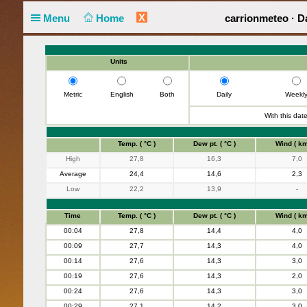
X
Menu
Home
carrionmeteo · D