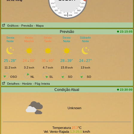
979
1021
976
1024
973
1027
|
970
1030
964
1036
Gráficos
- Previsão
- Mapa
Previsão
23:15:05
Sexta
Sexta
Sexta
Sexta
Sábado
Noite
Manhã
Tarde
Noite
Noite
25
28°
24
33°
35
40°
28
39°
24
27°
-
-
-
-
-
11.2
3.2
4.7
15.8
13
km/h
km/h
km/h
km/h
km/h
OSO
NL
SL
SO
SO
Detalhes
- Horário
- Pág Inteira
Condição Atual
23:30:00
Unknown
Temperatura
27.7
°C
Vel. Vento-Rajada
1.3-29.5
km/h