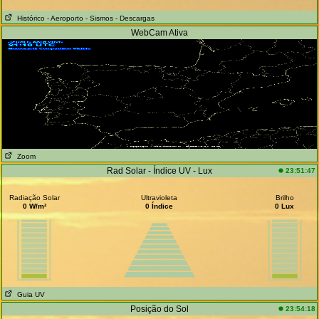
Histórico
- Aeroporto
- Sismos
- Descargas
WebCam Ativa
Zoom
Rad Solar - Índice UV - Lux
23:51:47
Radiação Solar
Ultravioleta
Brilho
0 W/m²
0 Índice
0 Lux
Guia UV
Posição do Sol
23:54:18