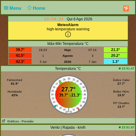
Menu
Home
°F
23:54:24
Qui 6 Ago 2026
MeteoAlarm
high-temperature warning
Máx-Mín Temperatura °C
39.7°
21.3°
18:23
Hoje
07:14
41.5°
20.2°
1
Agosto
3
42.3°
1.3°
5 Jul
2026
7 Jan
Temperatura °C
23:51:47
30
Fahrenheit
29
31
Índice Calor
28
32
81.9°
27.7°
27
33
26
27.7°
34
25
35
Humidade
Bolbo Húm.
↑
39.7°
↓
21.3°
24
36
42%
19.5°
23
37
22
38
Ptº Orvalho
21
39
13.7°
20
40
|
19
41
18
42
Gráficos
- Previsão
Vento | Rajada - km/h
23:51:47