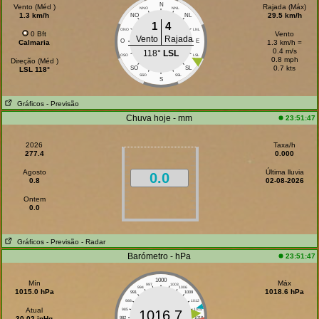
N
Vento (Méd )
Rajada (Máx)
NNO
NNL
1.3 km/h
29.5 km/h
NO
NL
1
4
ONO
LNL
0 Bft
Vento
Vento
Rajada
O
E
Calmaria
1.3 km/h =
0.4 m/s
118°
LSL
OSO
LSL
0.8 mph
Direção (Méd )
0.7 kts
SO
SL
LSL 118°
SSO
SSL
S
Gráficos
- Previsão
Chuva hoje - mm
23:51:47
2026
Taxa/h
277.4
0.000
Agosto
Última lluvia
0.0
0.8
02-08-2026
Ontem
0.0
Gráficos
- Previsão
- Radar
Barómetro - hPa
23:51:47
1000
Mín
Máx
997
1003
994
1006
1015.0 hPa
1018.6 hPa
991
1009
988
1012
Atual
985
1015
1016.7
30.02 inHg
982
1018