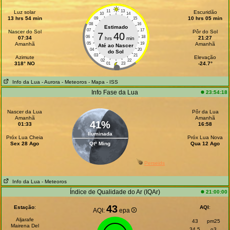
11
13
Luz solar
Escuridão
10
14
13 hrs 54 min
10 hrs 05 min
09
15
08
16
Estimado
07
17
Nascer do Sol
Pôr do Sol
7
40
06
18
07:34
21:27
hrs
min
Amanhã
05
19
Amanhã
Até ao Nascer
04
20
do Sol
03
21
Azimute
Elevação
02
22
318° NO
-24.7°
01
23
Info da Lua
- Aurora
- Meteoros
- Mapa
- ISS
Info Fase da Lua
23:54:18
Nascer da Lua
Pôr da Lua
Amanhã
Amanhã
41%
01:33
16:58
Iluminada
Próx Lua Cheia
Próx Lua Nova
Sex 28 Ago
Qtº Ming
Qua 12 Ago
Perseids
Info da Lua
- Meteoros
Índice de Qualidade do Ar (IQAr)
21:00:00
43
Estação
:
AQI
:
AQI:
epa
Aljarafe
43
pm25
Mairena Del
34.5
o3