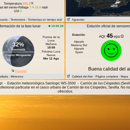
Temperatura
101.1
°F
ad del viento-Ráfaga
7.4-15.9
mph
UVI
3
puerto
- Terremotos
- Tormentas en tiempo real
Agrandar
formación de la fase lunar
Estación oficial de sensore
19:00:29
45
Estación
:
AQI:
epa
Puesta de la
Luna
Aljarafe
32%
Mañana
Mairena Del
18:08
Aljarafe
Iluminada
Próxima Luna
Spain
Cuarto Menguante
Nueva
Mie 12 Ago
Buena calidad del a
Perseids
allada
- Meteoros
Calidad del Aire
- Página completa
- Mapa
i - Estación meteorológica Sainlogic WS-3500 - Carrión de los Céspedes (Sevi
ofesional particular en el casco urbano de Carrión de los Céspedes, Sevilla. No 
ofrecidos.