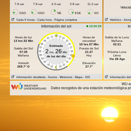
7.8
7.8
4.3
3.8
11.2
mph
mph
mph
mph
mph
Velocid
OSO
OSO
NE
ESE
SO
Cada 6 horas
- Cada hora
- Página completa
Histórico
- Aero
Información del sol
In
19:00:29
11
13
Horas de luz
Horas de
Salida de la Luna
10
14
13 hrs.52 Min
oscuridad
Mañana
09
15
08
16
10 hrs.07 Min
02:21
Estimada
07
17
Salida del Sol
Puesta de Sol
2
26
06
18
07:35
21:27
Próxima Luna
hrs.
Min
Mañana
05
19
Hoy
Llena
de luz del día
04
20
Vie 28 Ago
03
21
Azimuth
Elevación
02
22
269.7° O
27.7°
01
23
Información detallada
- Aurora
- Meteoros
- Mapa
- ISS
Información det
WU-ap
Datos recogidos de una estación meteorológica pr