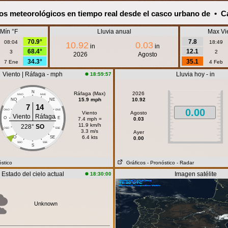
os meteorológicos en tiempo real desde el casco urbano de • Ca
Mín °F
Lluvia anual
Max Vi
70.9°
7.8
08:04
18:49
10.92
0.03
in
in
68.4°
12.1
3
2
2026
Agosto
34.3°
35.1
7 Ene
4 Feb
Viento | Ráfaga - mph
Lluvia hoy - in
18:59:57
N
Ráfaga (Max)
2026
NNO
NNE
15.9 mph
10.92
NO
NE
7
14
0.00
ONO
ENE
Viento
Agosto
Viento
Ráfaga
O
E
7.4 mph =
0.03
11.9 km/h
228°
SO
OSO
ESE
3.3 m/s
Ayer
6.4 kts
SO
SE
0.00
SSO
SSE
S
óstico
Gráficos
- Pronóstico
- Radar
Estado del cielo actual
Imagen satélite
18:30:00
Unknown