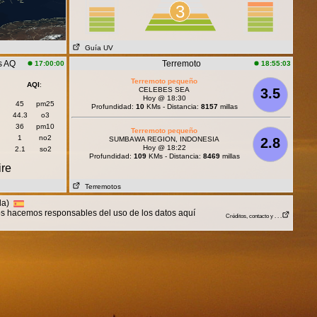
3
Guía UV
s AQ
Terremoto
17:00:00
18:55:03
Terremoto pequeño
AQI
:
CELEBES SEA
3.5
Hoy @ 18:30
45
pm25
Profundidad:
10
KMs - Distancia:
8157
millas
44.3
o3
36
pm10
Terremoto pequeño
1
no2
SUMBAWA REGION, INDONESIA
2.8
Hoy @ 18:22
2.1
so2
Profundidad:
109
KMs - Distancia:
8469
millas
ire
Terremotos
lla)
nos hacemos responsables del uso de los datos aquí
Créditos, contacto y . . .