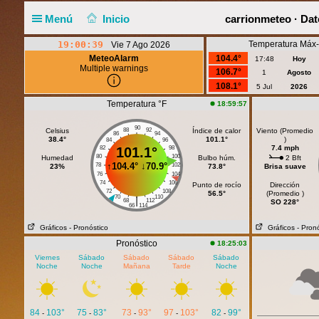
Menú
Inicio
carrionmeteo · Dat
19:00:40
Temperatura Máx-
Vie 7 Ago 2026
MeteoAlarm
104.4°
17:48
Hoy
Multiple warnings
106.7°
1
Agosto
108.1°
5 Jul
2026
Temperatura °F
18:59:57
90
Celsius
88
92
Índice de calor
Viento (Promedio
86
94
38.4°
101.1°
)
84
96
7.4 mph
82
101.1°
98
80
100
Humedad
Bulbo húm.
2 Bft
↑
104.4°
↓
70.9°
78
102
23%
73.8°
Brisa suave
76
104
74
106
Punto de rocío
Dirección
72
108
56.5°
(Promedio )
70
110
|
68
112
SO 228°
66
114
Gráficos
- Pronóstico
Gráficos
- Pron
Pronóstico
18:25:03
Viernes
Sábado
Sábado
Sábado
Sábado
Noche
Noche
Mañana
Tarde
Noche
84
103°
75
83°
73
93°
97
103°
82
99°
-
-
-
-
-