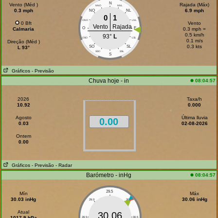
N
Vento (Méd )
Rajada (Máx)
NNO
NNL
0.3 mph
6.9 mph
NO
NL
0
1
ONO
LNL
0 Bft
Vento
Vento
Rajada
O
E
Calmaria
0.3 mph =
0.5 km/h
93°
L
OSO
LSL
0.1 m/s
Direção (Méd )
0.3 kts
SO
SL
L 93°
SSO
SSL
S
Gráficos
- Previsão
Chuva hoje - in
08:04:57
2026
Taxa/h
10.92
0.000
Agosto
Última lluvia
0.00
0.03
02-08-2026
Ontem
0.00
Gráficos
- Previsão
- Radar
Barómetro - inHg
08:04:57
29.5
Mín
Máx
30.03 inHg
30.06 inHg
29.0
30.0
Atual
30.06
1017.9 hPa
28.5
30.5