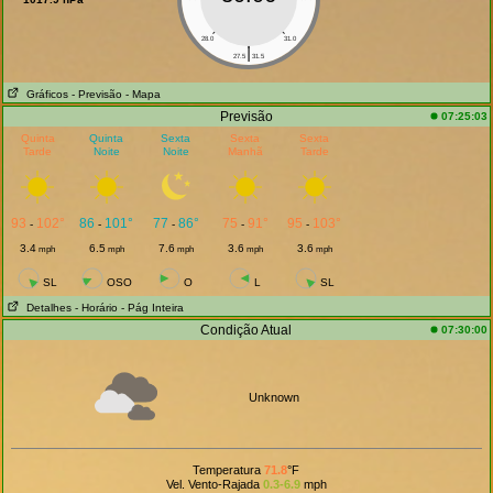
28.0
31.0
|
27.5
31.5
Gráficos
- Previsão
- Mapa
Previsão
07:25:03
Quinta
Quinta
Sexta
Sexta
Sexta
Tarde
Noite
Noite
Manhã
Tarde
93
102°
86
101°
77
86°
75
91°
95
103°
-
-
-
-
-
3.4
6.5
7.6
3.6
3.6
mph
mph
mph
mph
mph
SL
OSO
O
L
SL
Detalhes
- Horário
- Pág Inteira
Condição Atual
07:30:00
Unknown
Temperatura
71.8
°F
Vel. Vento-Rajada
0.3-6.9
mph