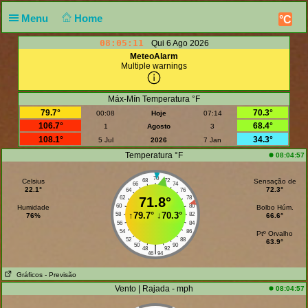
Menu
Home
°C
08:05:12
Qui 6 Ago 2026
MeteoAlarm
Multiple warnings
Máx-Mín Temperatura °F
79.7°
70.3°
00:08
Hoje
07:14
106.7°
68.4°
1
Agosto
3
108.1°
34.3°
5 Jul
2026
7 Jan
Temperatura °F
08:04:57
70
Celsius
68
72
Sensação de
66
74
22.1°
72.3°
64
76
62
71.8°
78
60
80
Humidade
Bolbo Húm.
↑
79.7°
↓
70.3°
58
82
76%
66.6°
56
84
54
86
Ptº Orvalho
52
88
63.9°
50
90
|
48
92
46
94
Gráficos
- Previsão
Vento | Rajada - mph
08:04:57