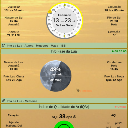
11
13
Luz solar
Escuridão
10
14
13 hrs 54 min
10 hrs 05 min
09
15
08
16
Estimado
07
17
Nascer do Sol
Pôr do Sol
13
23
06
18
07:34
21:28
hrs
min
Amanhã
05
19
Hoje
De Luz Solar
04
20
03
21
Azimute
Elevação
02
22
72.9° LNL
5°
01
23
Info da Lua
- Aurora
- Meteoros
- Mapa
- ISS
Info Fase da Lua
08:05:05
Nascer da Lua
Pôr da Lua
Amanhã
Hoje
48%
01:33
15:45
Iluminada
Próx Lua Cheia
Próx Lua Nova
Sex 28 Ago
Qtº Ming
Qua 12 Ago
Perseids
Info da Lua
- Meteoros
Índice de Qualidade do Ar (IQAr)
Offline
38
Estação
:
AQI
:
AQI:
epa
Aljarafe
38
pm25
Mairena Del
14.7
o3