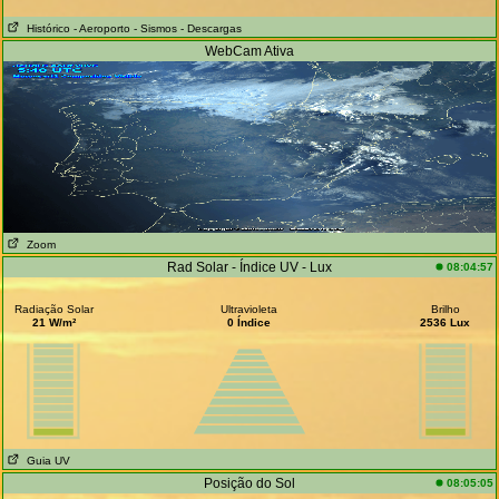
Histórico
- Aeroporto
- Sismos
- Descargas
WebCam Ativa
Zoom
Rad Solar - Índice UV - Lux
08:04:57
Radiação Solar
Ultravioleta
Brilho
21 W/m²
0 Índice
2536 Lux
Guia UV
Posição do Sol
08:05:05