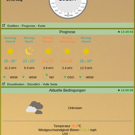
979
1021
976
1024
973
1027
|
970
1030
964
1036
Grafiken
- Prognose
- Karte
Prognose
13:45:03
Sonntag
Montag
Montag
Montag
Montag
Abend
Nacht
Morgen
Nachmittag
Abend
26
36°
22
25°
21
31°
33
38°
26
34°
-
-
-
-
-
11.2
6.5
3.8
3.4
12.5
MPS
MPS
MPS
MPS
MPS
WSW
WSW
NO
OSO
WSW
Einzelheiten
- Stündlich
- Volle Seite
Aktuelle Bedingungen
14:00:00
Unknown
Temperatur
35.2
°C
Windgeschwindigkeit-Böeen
5-11.4
mph
UVI
7