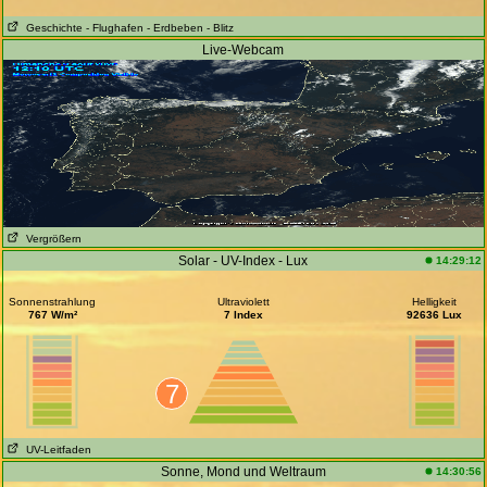
Geschichte
- Flughafen
- Erdbeben
- Blitz
Live-Webcam
Vergrößern
Solar - UV-Index - Lux
14:29:12
Sonnenstrahlung
Ultraviolett
Helligkeit
767 W/m²
7 Index
92636 Lux
7
UV-Leitfaden
Sonne, Mond und Weltraum
14:30:56