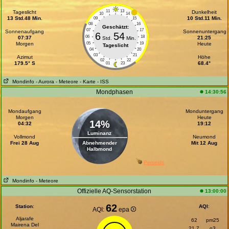
11
13
Tageslicht
Dunkelheit
10
14
13 Std.48 Min.
10 Std.11 Min.
09
15
08
16
Geschätzt:
07
17
Sonnenaufgang
Sonnenuntergang
6
54
06
18
07:37
21:25
Std.
Min.
Morgen
05
19
Heute
Tageslicht
04
20
03
21
Azimut
Höhe
02
22
179.5° S
68.4°
01
23
Mondinfo
- Aurora
- Meteore
- Karte
- ISS
Mondphasen
14:30:56
Mondaufgang
Monduntergang
Morgen
Heute
14%
04:32
19:12
Luminanz
Vollmond
Neumond
Frei 28 Aug
Abnehmender
Mit 12 Aug
Halbmond
Perseids
Mondinfo
- Meteore
Offizielle AQ-Sensorstation
13:00:00
62
Station
:
AQI
:
AQI:
epa
Aljarafe
62
pm25
Mairena Del
21.7
o3