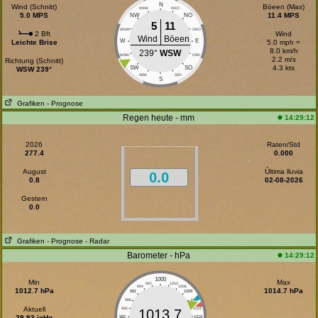
N
Wind (Schnitt)
Böeen (Max)
NNW
NNO
5.0 MPS
11.4 MPS
NW
NO
5
11
WNW
ONO
2 Bft
Wind
Wind
Böeen
W
E
Leichte Brise
5.0 mph =
8.0 km/h
239°
WSW
WSW
OSO
2.2 m/s
Richtung (Schnitt)
4.3 kts
SW
SO
WSW 239°
SSW
SSO
S
Grafiken
- Prognose
Regen heute - mm
14:29:12
2026
Raten/Std
277.4
0.000
August
Última lluvia
0.0
0.8
02-08-2026
Gestern
0.0
Grafiken
- Prognose
- Radar
Barometer - hPa
14:29:12
1000
Min
Max
997
1003
994
1006
1012.7 hPa
1014.7 hPa
991
1009
988
1012
Aktuell
985
1015
1013.7
29.93 inHg
982
1018