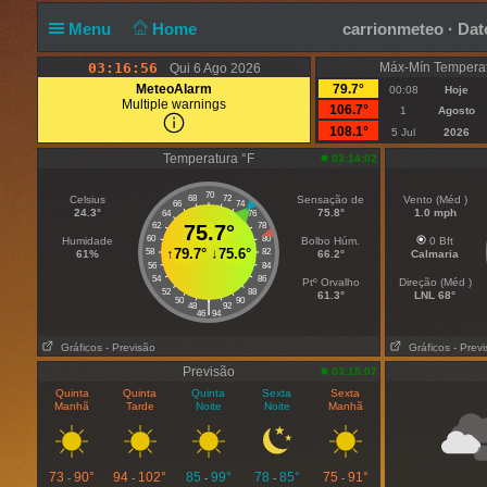
Menu
Home
carrionmeteo · Dat
03:16:57
Máx-Mín Temperat
Qui 6 Ago 2026
MeteoAlarm
79.7°
00:08
Hoje
Multiple warnings
106.7°
1
Agosto
108.1°
5 Jul
2026
Temperatura °F
03:14:02
70
Celsius
68
72
Sensação de
Vento (Méd )
66
74
24.3°
75.8°
1.0 mph
64
76
62
75.7°
78
60
80
Humidade
Bolbo Húm.
0 Bft
↑
79.7°
↓
75.6°
58
82
61%
66.2°
Calmaria
56
84
54
86
Ptº Orvalho
Direção (Méd )
52
88
61.3°
LNL 68°
50
90
|
48
92
46
94
Gráficos
- Previsão
Gráficos
- Prev
Previsão
03:15:07
Quinta
Quinta
Quinta
Sexta
Sexta
Manhã
Tarde
Noite
Noite
Manhã
73
90°
94
102°
85
99°
78
85°
75
91°
-
-
-
-
-