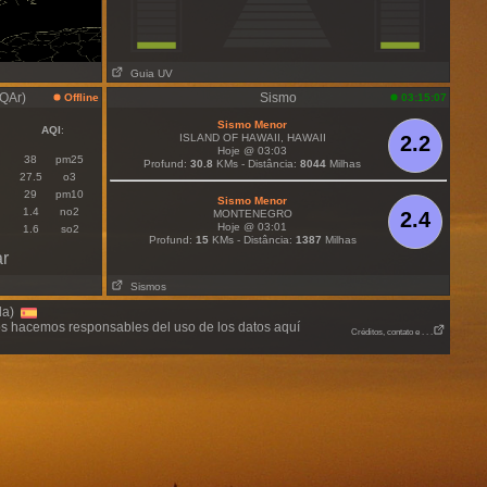
Guia UV
IQAr)
Sismo
Offline
03:15:07
Sismo Menor
AQI
:
ISLAND OF HAWAII, HAWAII
2.2
Hoje @ 03:03
38
pm25
Profund:
30.8
KMs - Distância:
8044
Milhas
27.5
o3
29
pm10
Sismo Menor
1.4
no2
MONTENEGRO
2.4
Hoje @ 03:01
1.6
so2
Profund:
15
KMs - Distância:
1387
Milhas
ar
Sismos
lla)
nos hacemos responsables del uso de los datos aquí
Créditos, contato e . . .