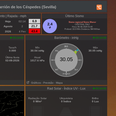
rrión de los Céspedes (Sevilla)
°C
nto | Rajada - mph
Último Sismo
6.9
Hoje
02:14
Sismo regional Sismo Menor
2.4
CENTRAL ITALY
21.7
Agosto
2
Hora: 06-08-2026 01:44
Profund: 10.6 KMs Distância: 984 Milhas
43.4
2026
4 Fev
Barómetro - inHg
03:14:02
03:14:02
29.5
Taxa/h
Mín
Máx
0.000
30.04 inHg
30.05 inHg
29.0
30.0
Última lluvia
Atual
30.05
02-08-2026
1017.6 hPa
28.5
30.5
28.0
31.0
|
27.5
31.5
Gráficos
- Previsão
- Mapa
Rad Solar - Índice UV - Lux
03:14:02
Radiação Solar
Ultravioleta
Brilho
0 W/m²
0 Índice
0 Lux