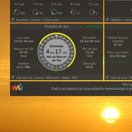
4.7
3.4
9.4
8.1
3.1
mph
mph
mph
mph
mph
NO
SL
SO
O
L
Detalhes
- Horário
- Pág Inteira
Histórico
- Aero
Posição do Sol
03:16:50
11
13
Luz solar
Escuridão
Nascer da Lua
10
14
13 hrs 54 min
10 hrs 05 min
Amanhã
09
15
08
16
01:33
Estimado
07
17
Nascer do Sol
Pôr do Sol
4
17
06
18
07:33
21:28
Próx Lua Cheia
hrs
min
Hoje
05
19
Hoje
Sex 28 Ago
Até ao Nascer
04
20
do Sol
03
21
Azimute
Elevação
02
22
13.1° NNL
-34.9°
01
23
Info da Lua
- Aurora
- Meteoros
- Mapa
- ISS
Info da Lua
- M
WU-ap
Datos recogidos de una estación meteorológica pr