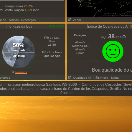
Temperatura
75.7
°F
Vel. Vento-Rajada
1-6.9
mph
porto
- Sismos
- Descargas
Zoom
Info Fase da Lua
Índice de Qualidade do Ar (
03:16:50
38
Estação
:
AQI:
epa
Pôr da Lua
Hoje
Aljarafe
50%
15:45
Mairena Del
Aljarafe
Iluminada
Próx Lua Nova
Spain
Qtº Ming
Qua 12 Ago
Boa qualidade do 
Perseids
eteoros
Qualidade Ar
- Pág Inteira
- Mapa
i - Estación meteorológica Sainlogic WS-3500 - Carrión de los Céspedes (Sevi
ofesional particular en el casco urbano de Carrión de los Céspedes, Sevilla. No 
ofrecidos.