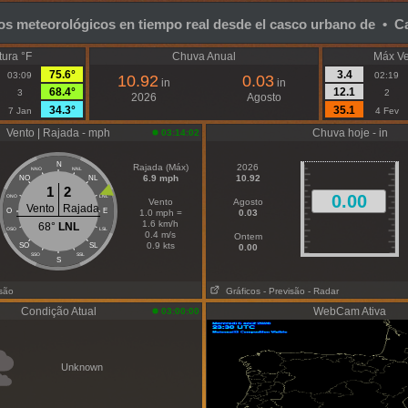
os meteorológicos en tiempo real desde el casco urbano de • Ca
ura °F
Chuva Anual
Máx Ve
75.6°
3.4
03:09
02:19
10.92
0.03
in
in
68.4°
12.1
3
2
2026
Agosto
34.3°
35.1
7 Jan
4 Fev
Vento | Rajada - mph
Chuva hoje - in
03:14:02
N
Rajada (Máx)
2026
NNO
NNL
6.9 mph
10.92
NO
NL
1
2
0.00
ONO
LNL
Vento
Agosto
Vento
Rajada
O
E
1.0 mph =
0.03
1.6 km/h
68°
LNL
OSO
LSL
0.4 m/s
Ontem
0.9 kts
SO
SL
0.00
SSO
SSL
S
isão
Gráficos
- Previsão
- Radar
Condição Atual
WebCam Ativa
03:00:00
Unknown