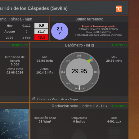
rrión de los Céspedes (Sevilla)
°C
ento | Ráfaga - mph
Último terremoto
6.9
Hoy
01:12
Regional Terremoto pequeño
2.1
CANARY ISLANDS, SPAIN REGION
21.7
Agosto
2
Hora: 08-08-2026 07:16
Profundidad: 18.8 KMs Distancia: 843 millas
43.4
2026
4 Feb
Barómetro - inHg
08:39:02
08:39:02
29.5
Intensidad de
Min
Max
lluvia/h
29.94 inHg
29.99 inHg
29.0
30.0
0.000
Última lluvia
Actual
29.95
02-08-2026
1014.2 hPa
28.5
30.5
28.0
31.0
|
27.5
31.5
Gráficos
- Pronóstico
- Mapa
Radiación solar - Índice UV - Lux
08:39:02
Radiación solar
Ultravioleta
Brillo
53 W/m²
0 Índice
6401 Lux