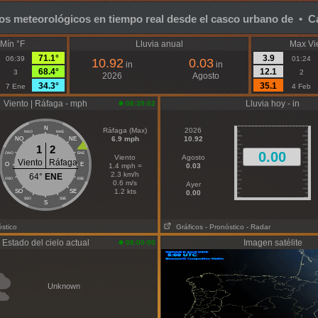
os meteorológicos en tiempo real desde el casco urbano de • Ca
Mín °F
Lluvia anual
Max Vi
71.1°
3.9
06:39
01:24
10.92
0.03
in
in
68.4°
12.1
3
2
2026
Agosto
34.3°
35.1
7 Ene
4 Feb
Viento | Ráfaga - mph
Lluvia hoy - in
08:39:02
N
Ráfaga (Max)
2026
NNO
NNE
6.9 mph
10.92
NO
NE
1
2
0.00
ONO
ENE
Viento
Agosto
Viento
Ráfaga
O
E
1.4 mph =
0.03
2.3 km/h
64°
ENE
OSO
ESE
0.6 m/s
Ayer
1.2 kts
SO
SE
0.00
SSO
SSE
S
óstico
Gráficos
- Pronóstico
- Radar
Estado del cielo actual
Imagen satélite
08:00:00
Unknown