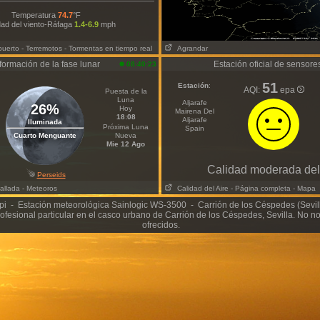
Temperatura
74.7
°F
dad del viento-Ráfaga
1.4-6.9
mph
puerto
- Terremotos
- Tormentas en tiempo real
Agrandar
formación de la fase lunar
Estación oficial de sensore
08:40:23
51
Estación
:
AQI:
epa
Puesta de la
Luna
Aljarafe
26%
Hoy
Mairena Del
18:08
Aljarafe
Iluminada
Próxima Luna
Spain
Cuarto Menguante
Nueva
Mie 12 Ago
Calidad moderada del
Perseids
allada
- Meteoros
Calidad del Aire
- Página completa
- Mapa
i - Estación meteorológica Sainlogic WS-3500 - Carrión de los Céspedes (Sevi
ofesional particular en el casco urbano de Carrión de los Céspedes, Sevilla. No 
ofrecidos.