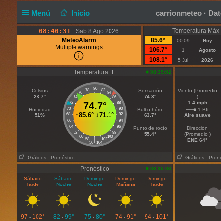
Menú
Inicio
carrionmeteo · Dat
08:40:31
Temperatura Máx-
Sab 8 Ago 2026
MeteoAlarm
85.6°
00:09
Hoy
Multiple warnings
106.7°
1
Agosto
108.1°
5 Jul
2026
Temperatura °F
08:39:02
80
Celsius
78
82
Sensación
Viento (Promedio
76
84
23.7°
74.3°
)
74
86
1.4 mph
72
74.7°
88
70
90
Humedad
Bulbo húm.
1 Bft
↑
85.6°
↓
71.1°
68
92
51%
63.7°
Aire suave
66
94
64
96
Punto de rocío
Dirección
62
98
55.4°
(Promedio )
60
100
|
58
102
ENE 64°
56
104
Gráficos
- Pronóstico
Gráficos
- Pron
Pronóstico
08:35:03
Sábado
Sábado
Domingo
Domingo
Domingo
Tarde
Noche
Noche
Mañana
Tarde
97
102°
82
99°
75
80°
74
91°
94
101°
-
-
-
-
-