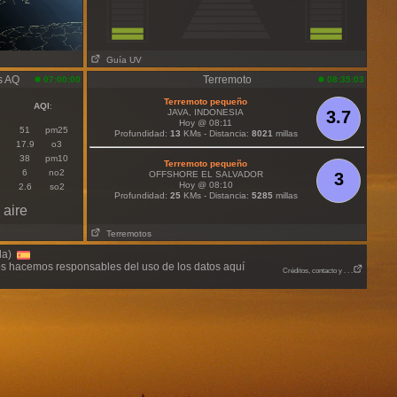
Guía UV
s AQ
Terremoto
07:00:00
08:35:03
Terremoto pequeño
AQI
:
JAVA, INDONESIA
3.7
Hoy @ 08:11
51
pm25
Profundidad:
13
KMs - Distancia:
8021
millas
17.9
o3
38
pm10
Terremoto pequeño
6
no2
OFFSHORE EL SALVADOR
3
Hoy @ 08:10
2.6
so2
Profundidad:
25
KMs - Distancia:
5285
millas
 aire
Terremotos
lla)
nos hacemos responsables del uso de los datos aquí
Créditos, contacto y . . .