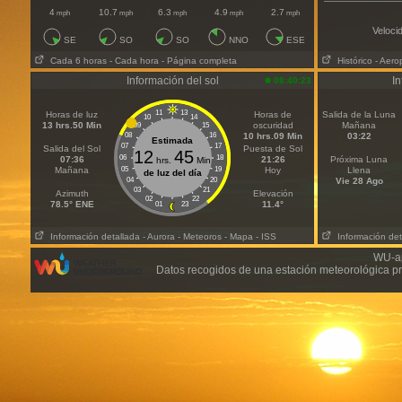
4
10.7
6.3
4.9
2.7
mph
mph
mph
mph
mph
Veloci
SE
SO
SO
NNO
ESE
Cada 6 horas
- Cada hora
- Página completa
Histórico
- Aero
Información del sol
In
08:40:23
11
13
Horas de luz
Horas de
Salida de la Luna
10
14
13 hrs.50 Min
oscuridad
Mañana
09
15
08
16
10 hrs.09 Min
03:22
Estimada
07
17
Salida del Sol
Puesta de Sol
12
45
06
18
07:36
21:26
Próxima Luna
hrs.
Min
Mañana
05
19
Hoy
Llena
de luz del día
04
20
Vie 28 Ago
03
21
Azimuth
Elevación
02
22
78.5° ENE
11.4°
01
23
Información detallada
- Aurora
- Meteoros
- Mapa
- ISS
Información det
WU-ap
Datos recogidos de una estación meteorológica pr