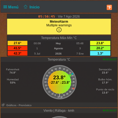
Menú
Inicio
°F
05:56:45
Vie 7 Ago 2026
MeteoAlarm
Multiple warnings
Temperatura Máx-Mín °C
27.6°
23.8°
00:08
Hoy
05:48
41.5°
20.2°
1
Agosto
3
42.3°
1.3°
5 Jul
2026
7 Ene
Temperatura °C
05:54:57
20
Fahrenheit
19
21
Sensación
18
22
74.8°
23.6°
17
23
16
23.8°
24
15
25
Humedad
Bulbo húm.
↑
27.6°
↓
23.8°
14
26
53%
17.9°
13
27
12
28
Punto de rocío
11
29
13.6°
10
30
|
9
31
8
32
Gráficos
- Pronóstico
Viento | Ráfaga - kmh
05:54:57