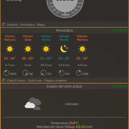
979
1021
976
1024
973
1027
|
970
1030
964
1036
Gráficos
- Pronóstico
- Mapa
Pronóstico
05:55:03
Viernes
Viernes
Viernes
Sábado
Sábado
Mañana
Tarde
Noche
Noche
Mañana
24
34°
36
40°
31
40°
26
30°
25
34°
-
-
-
-
-
4.7
4
16.2
12.6
6.5
kmh
kmh
kmh
kmh
kmh
NNO
SE
SO
NO
NNE
Cada 6 horas
- Cada hora
- Página completa
Estado del cielo actual
05:30:00
Unknown
Temperatura
23.8
°C
Velocidad del viento-Ráfaga
4.5-13
km/h