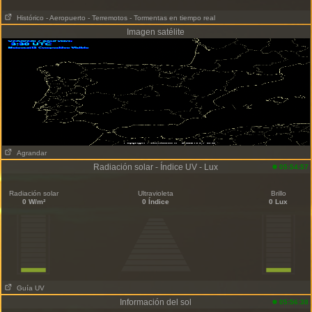
Histórico
- Aeropuerto
- Terremotos
- Tormentas en tiempo real
Imagen satélite
Agrandar
Radiación solar - Índice UV - Lux
05:54:57
Radiación solar
Ultravioleta
Brillo
0 W/m²
0 Índice
0 Lux
Guía UV
Información del sol
05:56:38