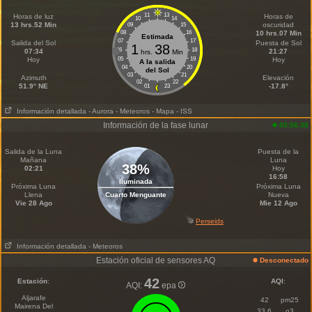
11
13
Horas de luz
Horas de
10
14
13 hrs.52 Min
oscuridad
09
15
08
16
10 hrs.07 Min
Estimada
07
17
Salida del Sol
Puesta de Sol
1
38
06
18
07:34
21:27
hrs.
Min
Hoy
05
19
Hoy
A la salida
04
20
del Sol
03
21
Azimuth
Elevación
02
22
51.9° NE
-17.8°
01
23
Información detallada
- Aurora
- Meteoros
- Mapa
- ISS
Información de la fase lunar
05:56:38
Salida de la Luna
Puesta de la
Mañana
Luna
38%
02:21
Hoy
16:58
Iluminada
Próxima Luna
Próxima Luna
Llena
Cuarto Menguante
Nueva
Vie 28 Ago
Mie 12 Ago
Perseids
Información detallada
- Meteoros
Estación oficial de sensores AQ
Desconectado
42
Estación
:
AQI
:
AQI:
epa
Aljarafe
42
pm25
Mairena Del
33.6
o3