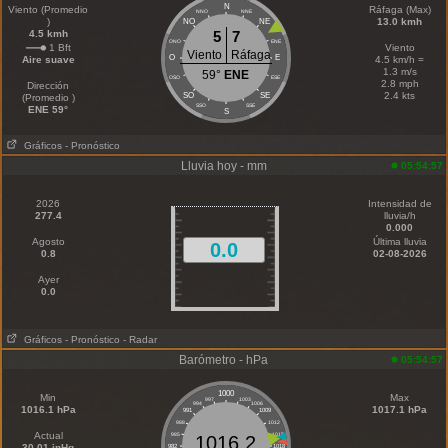
N
Viento (Promedio
Ráfaga (Max)
NNO
NNE
)
13.0 kmh
NO
NE
4.5 kmh
5
7
ONO
ENE
1 Bft
Viento
Viento
Ráfaga
O
E
Aire suave
4.5 km/h =
1.3 m/s
59°
ENE
OSO
ESE
2.8 mph
Dirección
2.4 kts
SO
SE
(Promedio )
SSO
SSE
ENE 59°
S
Gráficos
- Pronóstico
Lluvia hoy - mm
05:54:57
2026
Intensidad de
277.4
lluvia/h
0.000
Agosto
Última lluvia
0.0
0.8
02-08-2026
Ayer
0.0
Gráficos
- Pronóstico
- Radar
Barómetro - hPa
05:54:57
1000
Min
Max
997
1003
994
1006
1016.1 hPa
1017.1 hPa
991
1009
988
1012
Actual
985
1015
1016.2
30.01 inHg
982
1018