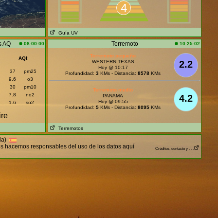
4
Guía UV
s AQ
Terremoto
08:00:00
10:25:02
Terremoto pequeño
AQI
:
WESTERN TEXAS
2.2
Hoy @ 10:17
37
pm25
Profundidad:
3
KMs - Distancia:
8578
KMs
9.6
o3
30
pm10
Terremoto medio
7.8
no2
PANAMA
4.2
Hoy @ 09:55
1.6
so2
Profundidad:
5
KMs - Distancia:
8095
KMs
ire
Terremotos
lla)
nos hacemos responsables del uso de los datos aquí
Créditos, contacto y . . .