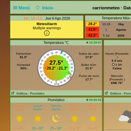
Menú
Inicio
carrionmeteo · Dat
10:32:12
Temperatura Máx-
Jue 6 Ago 2026
MeteoAlarm
28.2°
10:19
Hoy
Multiple warnings
41.5°
1
Agosto
42.3°
5 Jul
2026
Temperatura °C
10:29:57
20
Fahrenheit
19
21
Índice de calor
Viento (Promedio
18
22
81.5°
27.5°
)
17
23
0.4 m/s
16
27.5°
24
15
25
Humedad
Bulbo húm.
0 Bft
↑
28.2°
↓
21.3°
14
26
55%
21.5°
Calma
13
27
12
28
Punto de rocío
Dirección
11
29
17.7°
(Promedio )
10
30
|
9
31
ENE 76°
8
32
Gráficos
- Pronóstico
Gráficos
- Pron
Pronóstico
09:55:03
Jueves
Jueves
Viernes
Viernes
Viernes
Tarde
Noche
Noche
Mañana
Tarde
34
39°
29
38°
25
30°
24
33°
35
39°
-
-
-
-
-