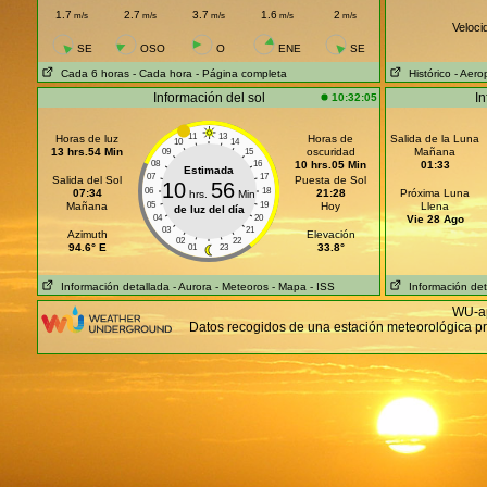
1.7
2.7
3.7
1.6
2
m/s
m/s
m/s
m/s
m/s
Veloci
SE
OSO
O
ENE
SE
Cada 6 horas
- Cada hora
- Página completa
Histórico
- Aero
Información del sol
In
10:32:05
11
13
Horas de luz
Horas de
Salida de la Luna
10
14
13 hrs.54 Min
oscuridad
Mañana
09
15
08
16
10 hrs.05 Min
01:33
Estimada
07
17
Salida del Sol
Puesta de Sol
10
56
06
18
07:34
21:28
Próxima Luna
hrs.
Min
Mañana
05
19
Hoy
Llena
de luz del día
04
20
Vie 28 Ago
03
21
Azimuth
Elevación
02
22
94.6° E
33.8°
01
23
Información detallada
- Aurora
- Meteoros
- Mapa
- ISS
Información det
WU-ap
Datos recogidos de una estación meteorológica pr