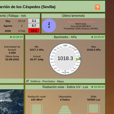
rrión de los Céspedes (Sevilla)
°F
ento | Ráfaga - m/s
Último terremoto
3.1
Hoy
02:14
Regional Terremoto pequeño
2
PORTUGAL
9.7
Agosto
2
Hora: 06-08-2026 08:47
Profundidad: 3 KMs Distancia: 194 KMs
19.4
2026
4 Feb
Barómetro - hPa
10:29:57
10:29:57
1000
Intensidad de
Min
Max
997
1003
994
1006
lluvia/h
1017.1 hPa
1018.4 hPa
991
1009
0.000
988
1012
Última lluvia
Actual
985
1015
1018.3
02-08-2026
30.07 inHg
982
1018
979
1021
976
1024
973
1027
|
970
1030
964
1036
Gráficos
- Pronóstico
- Mapa
Radiación solar - Índice UV - Lux
10:29:57
Radiación solar
Ultravioleta
Brillo
435 W/m²
4 Índice
52538 Lux