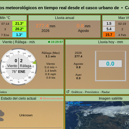
os meteorológicos en tiempo real desde el casco urbano de • Ca
Mín °C
Lluvia anual
Max Vi
21.3°
1.5
07:14
02:19
277.4
0.8
mm
mm
20.2°
5.4
3
2
2026
Agosto
1.3°
15.7
7 Ene
4 Feb
Viento | Ráfaga - m/s
Lluvia hoy - mm
10:29:57
N
Ráfaga (Max)
2026
NNO
NNE
3.1 m/s
277.4
NO
NE
0
2
0.0
ONO
ENE
Viento
Agosto
Viento
Ráfaga
O
E
0.4 m/s =
0.8
1.4 km/h
76°
ENE
OSO
ESE
0.9 mph
Ayer
0.8 kts
SO
SE
0.0
SSO
SSE
S
óstico
Gráficos
- Pronóstico
- Radar
Estado del cielo actual
Imagen satélite
Desconectado
Unknown