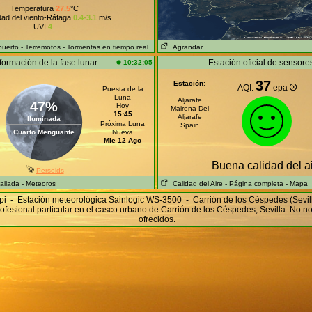
Temperatura
27.5
°C
dad del viento-Ráfaga
0.4-3.1
m/s
UVI
4
puerto
- Terremotos
- Tormentas en tiempo real
Agrandar
formación de la fase lunar
Estación oficial de sensore
10:32:05
37
Estación
:
AQI:
epa
Puesta de la
Luna
Aljarafe
47%
Hoy
Mairena Del
15:45
Aljarafe
Iluminada
Próxima Luna
Spain
Cuarto Menguante
Nueva
Mie 12 Ago
Buena calidad del a
Perseids
allada
- Meteoros
Calidad del Aire
- Página completa
- Mapa
i - Estación meteorológica Sainlogic WS-3500 - Carrión de los Céspedes (Sevi
ofesional particular en el casco urbano de Carrión de los Céspedes, Sevilla. No 
ofrecidos.