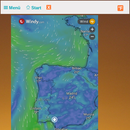
X
Menü
Start
°F