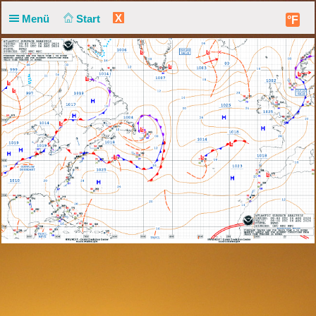
X
Menü
Start
°F