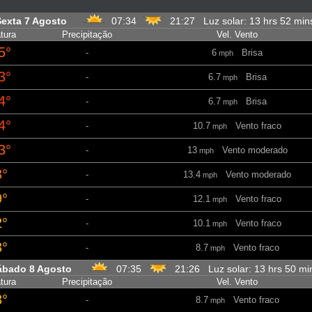
Sexta 7 Agosto
07:34
21:27 Luz solar: 13 hrs 52 mi
tura
Precipitação
Vel. Vento
5°
-
6
Brisa
mph
3°
-
6.7
Brisa
mph
4°
-
6.7
Brisa
mph
4°
-
10.7
Vento fraco
mph
3°
-
13
Vento moderado
mph
3°
-
13.4
Vento moderado
mph
9°
-
12.1
Vento fraco
mph
2°
-
10.1
Vento fraco
mph
3°
-
8.7
Vento fraco
mph
ábado 8 Agosto
07:35
21:26 Luz solar: 13 hrs 50 m
tura
Precipitação
Vel. Vento
8°
-
8.7
Vento fraco
mph