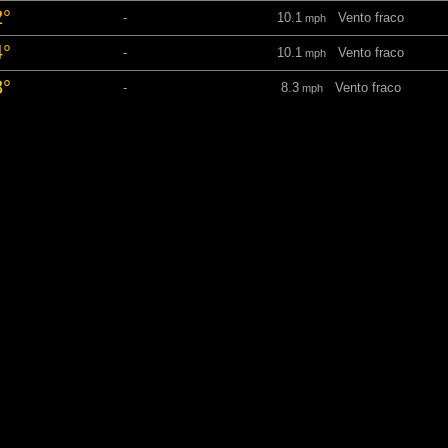
2°
-
10.1
Vento fraco
mph
4°
-
10.1
Vento fraco
mph
8°
-
8.3
Vento fraco
mph
1°
-
3.6
Aragem
mph
8°
-
4.7
Brisa
mph
7°
-
4.7
Brisa
mph
8°
-
4.9
Brisa
mph
3°
-
5.1
Brisa
mph
7°
-
6
Brisa
mph
9°
-
5.1
Brisa
mph
1°
-
4.7
Brisa
mph
6°
-
4
Aragem
mph
1°
-
3.6
Aragem
mph