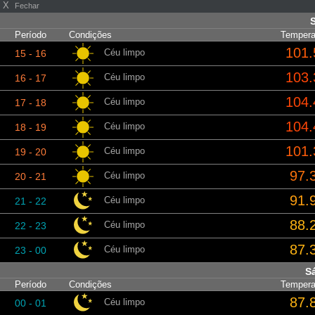
X
Fechar
Período
Condições
Tempera
101.
Céu limpo
15 - 16
103.
Céu limpo
16 - 17
104.
Céu limpo
17 - 18
104.
Céu limpo
18 - 19
101.
Céu limpo
19 - 20
97.
Céu limpo
20 - 21
91.
Céu limpo
21 - 22
88.
Céu limpo
22 - 23
87.
Céu limpo
23 - 00
S
Período
Condições
Tempera
87.
Céu limpo
00 - 01