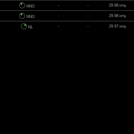
-
-
29.98
inHg
NNO
-
-
29.98
inHg
NNO
-
-
29.97
inHg
NL
-
-
29.96
inHg
L
-
-
29.96
inHg
LNL
-
-
29.95
inHg
NL
-
-
29.95
inHg
NNL
-
-
29.96
inHg
NL
-
-
29.96
inHg
NL
1
-
29.97
inHg
NL
3
-
29.96
inHg
LNL
5
-
29.96
inHg
L
7
-
29.96
inHg
SL