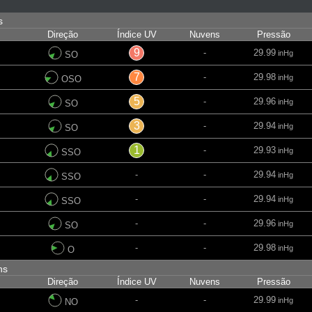
ns
Direção
Índice UV
Nuvens
Pressão
9
-
29.99
inHg
SO
7
-
29.98
inHg
OSO
5
-
29.96
inHg
SO
3
-
29.94
inHg
SO
1
-
29.93
inHg
SSO
-
-
29.94
inHg
SSO
-
-
29.94
inHg
SSO
-
-
29.96
inHg
SO
-
-
29.98
inHg
O
ins
Direção
Índice UV
Nuvens
Pressão
-
-
29.99
inHg
NO